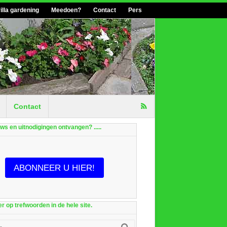
illa gardening
Meedoen?
Contact
Pers
Contact
euws en uitnodigingen ontvangen? .....
ABONNEER U HIER!
r op trefwoorden in de hele site.