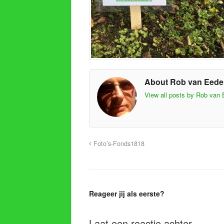
About Rob van Eed
View all posts by Rob van
Foto’s-Fonds1818
Reageer jij als eerste?
Laat een reactie achter