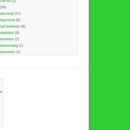
 for All
(1)
(36)
nderswijk
(57)
tegorized
(8)
caal tuinieren
(6)
 stadstuin
(9)
dbommen
(2)
ebloemdag
(2)
epanelen
(3)
ie