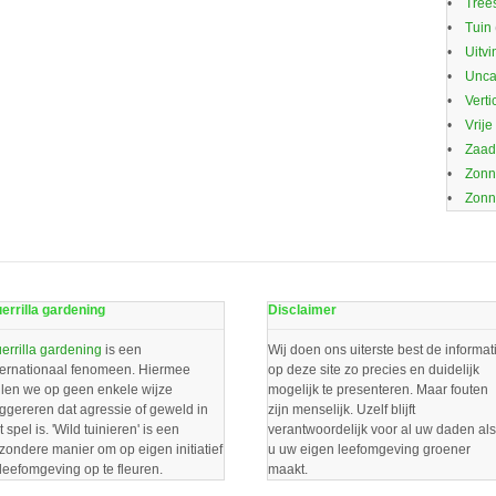
Trees
Tuin
Uitvi
Unca
Verti
Vrije
Zaa
Zonn
Zonn
errilla gardening
Disclaimer
errilla gardening
is een
Wij doen ons uiterste best de informat
ternationaal fenomeen. Hiermee
op deze site zo precies en duidelijk
llen we op geen enkele wijze
mogelijk te presenteren. Maar fouten
ggereren dat agressie of geweld in
zijn menselijk. Uzelf blijft
t spel is. 'Wild tuinieren' is een
verantwoordelijk voor al uw daden als
jzondere manier om op eigen initiatief
u uw eigen leefomgeving groener
 leefomgeving op te fleuren.
maakt.