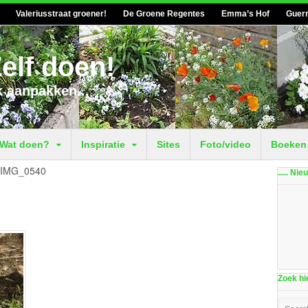
Valeriusstraat groener!
De Groene Regentes
Emma’s Hof
Guerr
elf doen!
k aanpakken...
Wat doen?
Inspiratie
Sites
Foto/video
Boeken
IMG_0540
..... Ni
Zoek hie