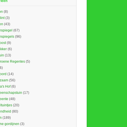
rieën
on
(8)
lint
(3)
en
(43)
spiegel
(67)
spiegels
(96)
ost
(9)
kker
(6)
uin
(13)
roene Regentes
(5)
6)
oord
(14)
rzaam
(56)
's Hof
(6)
enschapstuin
(17)
eente
(48)
tuintjes
(20)
ndheid
(80)
n
(189)
ne gordijnen
(3)