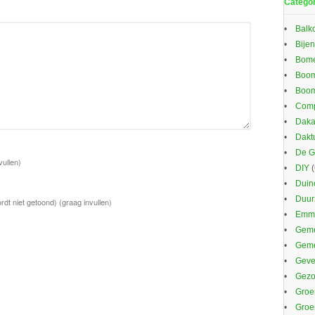
Catego
Balk
Bijen
Bom
Boom
Boom
Comp
Daka
Dakt
De G
vullen)
DIY
(
Duin
Duu
rdt niet getoond)
(graag invullen)
Emma
Geme
Gem
Gevel
Gezo
Groe
Groe