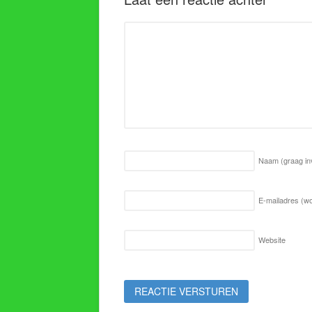
Naam
(graag in
E-mailadres (wo
Website