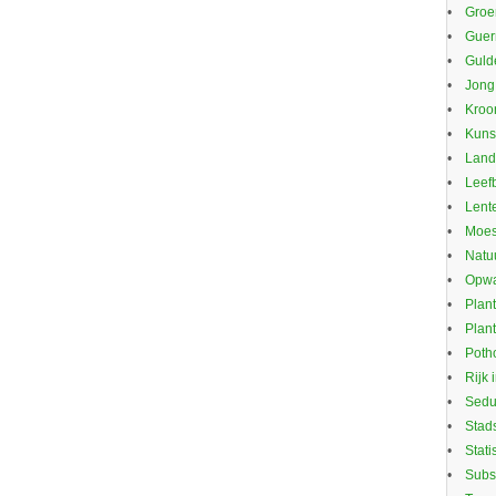
Groe
Guerr
Guld
Jong
Kroo
Kuns
Land
Leef
Lente
Moes
Natu
Opwa
Plan
Plan
Potho
Rijk 
Sed
Stad
Stati
Subs