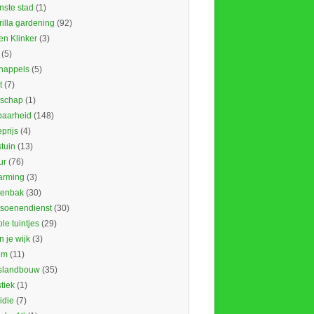
nste stad
(1)
illa gardening
(92)
en Klinker
(3)
(5)
nappels
(5)
t
(7)
schap
(1)
baarheid
(148)
prijs
(4)
tuin
(13)
ur
(76)
rming
(3)
tenbak
(30)
tsoenendienst
(30)
le tuintjes
(29)
in je wijk
(3)
um
(11)
slandbouw
(35)
stiek
(1)
idie
(7)