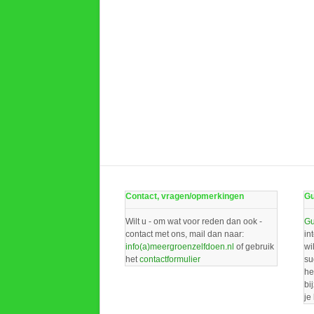
Contact, vragen/opmerkingen
Gu
Wilt u - om wat voor reden dan ook -
Gu
contact met ons, mail dan naar:
in
info(a)meergroenzelfdoen.nl
of gebruik
wi
het
contactformulier
su
he
bi
je