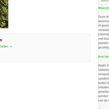
Waarom 
Deze sit
woonomg
of gevel
verwaar
informat
en
met buu
planten
 Eeden
→
gezelli
Hoe het
Begin 2
Valkenbo
verspre
zaadbom
buiten d
initiat
geveltu
werden 
van de 