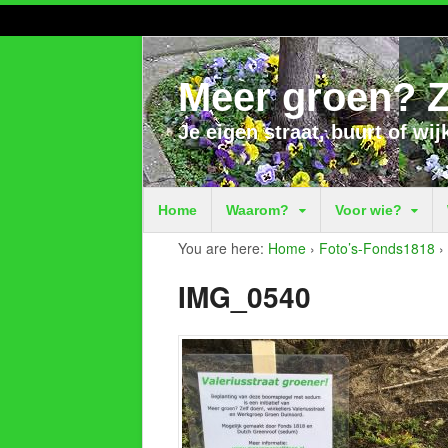
Meer groen? Z
Je eigen straat, buurt of wij
Home
Waarom?
Voor wie?
You are here:
Home
›
Foto’s-Fonds1818
›
IMG_0540