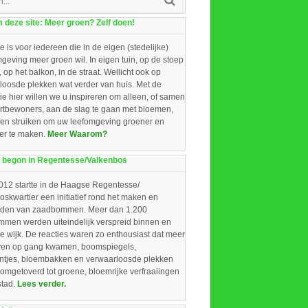
deze site: Meer groen? Zelf doen!
e is voor iedereen die in de eigen (stedelijke)
eving meer groen wil. In eigen tuin, op de stoep
, op het balkon, in de straat. Wellicht ook op
loosde plekken wat verder van huis. Met de
ie hier willen we u inspireren om alleen, of samen
rtbewoners, aan de slag te gaan met bloemen,
 en struiken om uw leefomgeving groener en
ger te maken.
Meer Waarom?
 begon in Regentesse/Valkenbos
012 startte in de Haagse Regentesse/
skwartier een initiatief rond het maken en
iden van zaadbommen. Meer dan 1.200
men werden uiteindelijk verspreid binnen en
e wijk. De reacties waren zo enthousiast dat meer
ieven op gang kwamen, boomspiegels,
intjes, bloembakken en verwaarloosde plekken
omgetoverd tot groene, bloemrijke verfraaiingen
stad.
Lees verder.