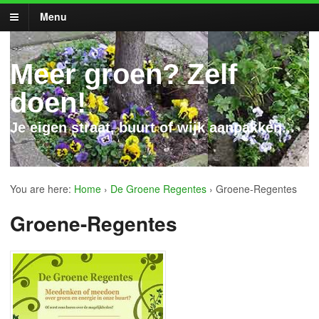
Menu
Meer groen? Zelf
doen!
Je eigen straat, buurt of wijk aanpakken...
You are here:
Home
›
De Groene Regentes
›
Groene-Regentes
Groene-Regentes