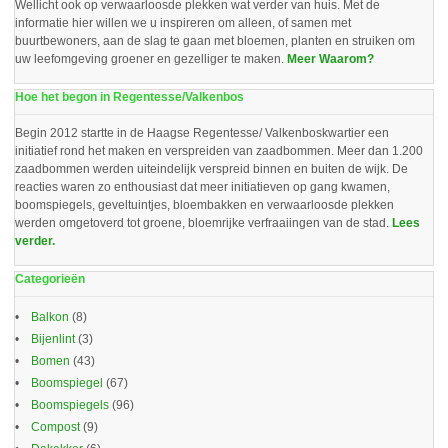
Wellicht ook op verwaarloosde plekken wat verder van huis. Met de
informatie hier willen we u inspireren om alleen, of samen met
buurtbewoners, aan de slag te gaan met bloemen, planten en struiken om
uw leefomgeving groener en gezelliger te maken.
Meer Waarom?
Hoe het begon in Regentesse/Valkenbos
Begin 2012 startte in de Haagse Regentesse/ Valkenboskwartier een
initiatief rond het maken en verspreiden van zaadbommen. Meer dan 1.200
zaadbommen werden uiteindelijk verspreid binnen en buiten de wijk. De
reacties waren zo enthousiast dat meer initiatieven op gang kwamen,
boomspiegels, geveltuintjes, bloembakken en verwaarloosde plekken
werden omgetoverd tot groene, bloemrijke verfraaiingen van de stad.
Lees
verder.
Categorieën
Balkon
(8)
Bijenlint
(3)
Bomen
(43)
Boomspiegel
(67)
Boomspiegels
(96)
Compost
(9)