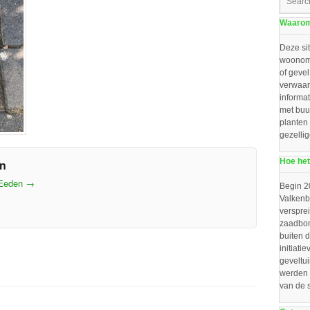
Waarom 
Deze sit
woonomg
of gevel
verwaar
informat
met buu
planten
gezelli
Hoe het
en
 Eeden
→
Begin 2
Valkenbo
verspre
zaadbom
buiten d
initiat
geveltu
werden 
van de 