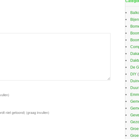
Catego
Balk
Bijen
Bom
Boom
Boom
Comp
Daka
Dakt
De G
DIY
(
Duin
Duu
vullen)
Emma
Geme
Gem
rdt niet getoond)
(graag invullen)
Gevel
Gezo
Groe
Groe