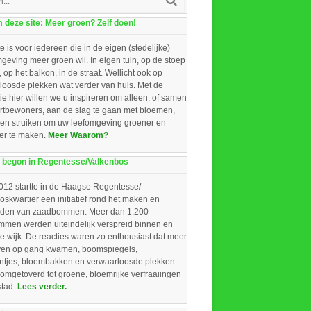
deze site: Meer groen? Zelf doen!
e is voor iedereen die in de eigen (stedelijke)
eving meer groen wil. In eigen tuin, op de stoep
, op het balkon, in de straat. Wellicht ook op
loosde plekken wat verder van huis. Met de
ie hier willen we u inspireren om alleen, of samen
rtbewoners, aan de slag te gaan met bloemen,
 en struiken om uw leefomgeving groener en
ger te maken.
Meer Waarom?
 begon in Regentesse/Valkenbos
012 startte in de Haagse Regentesse/
skwartier een initiatief rond het maken en
iden van zaadbommen. Meer dan 1.200
men werden uiteindelijk verspreid binnen en
e wijk. De reacties waren zo enthousiast dat meer
ieven op gang kwamen, boomspiegels,
intjes, bloembakken en verwaarloosde plekken
omgetoverd tot groene, bloemrijke verfraaiingen
stad.
Lees verder.