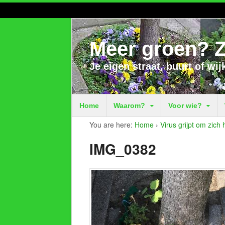
Meer groen? Z
Je eigen straat, buurt of wij
Home
Waarom?
Voor wie?
You are here:
Home
›
Virus grijpt om zich
IMG_0382