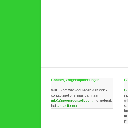
Contact, vragen/opmerkingen
Gu
Wilt u - om wat voor reden dan ook -
Gu
contact met ons, mail dan naar:
in
info(a)meergroenzelfdoen.nl
of gebruik
wi
het
contactformulier
su
he
bi
je