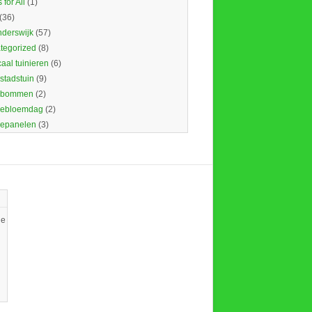
 for All
(1)
(36)
nderswijk
(57)
tegorized
(8)
caal tuinieren
(6)
 stadstuin
(9)
dbommen
(2)
ebloemdag
(2)
epanelen
(3)
ie