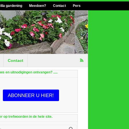
illa gardening
Meedoen?
Contact
Pers
Contact
euws en uitnodigingen ontvangen? .....
ABONNEER U HIER!
r op trefwoorden in de hele site.