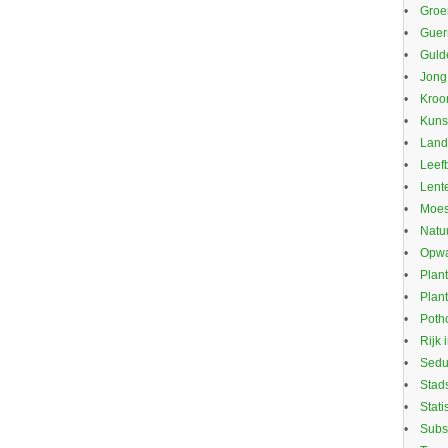
Groe
Guerr
Guld
Jong
Kroo
Kuns
Land
Leef
Lente
Moes
Natu
Opwa
Plan
Plan
Potho
Rijk 
Sed
Stad
Stati
Subs