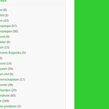
rieën
on
(8)
lint
(3)
en
(43)
spiegel
(67)
spiegels
(96)
ost
(9)
kker
(6)
uin
(13)
roene Regentes
(5)
6)
oord
(14)
rzaam
(56)
's Hof
(6)
enschapstuin
(17)
eente
(48)
tuintjes
(20)
ndheid
(80)
n
(189)
ne gordijnen
(3)