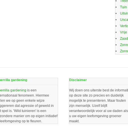
Trees
Tuin
Uitvi
Unca
Verti
Vrije
Zaa
Zonn
Zonn
errilla gardening
Disclaimer
errilla gardening
is een
Wij doen ons uiterste best de informat
ternationaal fenomeen. Hiermee
op deze site zo precies en duidelijk
llen we op geen enkele wijze
mogelijk te presenteren. Maar fouten
ggereren dat agressie of geweld in
zijn menselijk. Uzelf blijft
t spel is. 'Wild tuinieren' is een
verantwoordelijk voor al uw daden als
jzondere manier om op eigen initiatief
u uw eigen leefomgeving groener
 leefomgeving op te fleuren.
maakt.