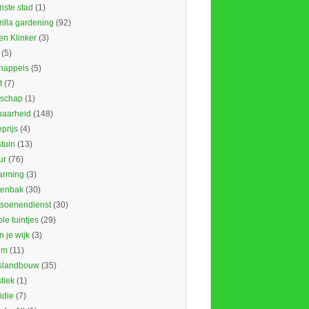
nste stad
(1)
illa gardening
(92)
en Klinker
(3)
(5)
nappels
(5)
t
(7)
schap
(1)
baarheid
(148)
prijs
(4)
tuin
(13)
ur
(76)
rming
(3)
tenbak
(30)
tsoenendienst
(30)
le tuintjes
(29)
in je wijk
(3)
um
(11)
slandbouw
(35)
stiek
(1)
idie
(7)