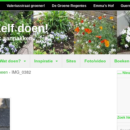
Valeriusstraat groener!
De Groene Regentes
Emma’s Hof
Guerr
elf doen!
k aanpakken...
Wat doen?
Inspiratie
Sites
Foto/video
Boeken
 heen
›
IMG_0382
..... Ni
Zoek hie