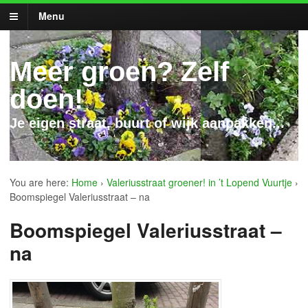
Menu
Meer groen? Zelf
doen!
Je eigen straat, buurt of wijk aanpakken...
You are here:
Home
›
Valeriusstraat groener! in ’t Lopend Vuurtje
›
Boomspiegel Valeriusstraat – na
Boomspiegel Valeriusstraat –
na