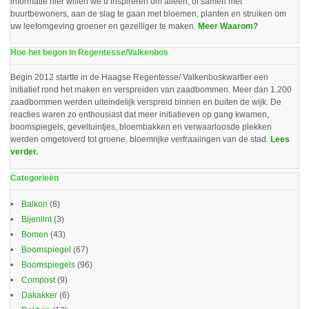
informatie hier willen we u inspireren om alleen, of samen met
buurtbewoners, aan de slag te gaan met bloemen, planten en struiken om
uw leefomgeving groener en gezelliger te maken.
Meer Waarom?
Hoe het begon in Regentesse/Valkenbos
Begin 2012 startte in de Haagse Regentesse/ Valkenboskwartier een
initiatief rond het maken en verspreiden van zaadbommen. Meer dan 1.200
zaadbommen werden uiteindelijk verspreid binnen en buiten de wijk. De
reacties waren zo enthousiast dat meer initiatieven op gang kwamen,
boomspiegels, geveltuintjes, bloembakken en verwaarloosde plekken
werden omgetoverd tot groene, bloemrijke verfraaiingen van de stad.
Lees
verder.
Categorieën
Balkon
(8)
Bijenlint
(3)
Bomen
(43)
Boomspiegel
(67)
Boomspiegels
(96)
Compost
(9)
Dakakker
(6)