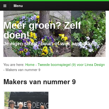
Menu
Meer groen? Zelf
doen!
Je eigen straat, buurt of wijk aanpakken...
You are here:
Home
›
Tweede boomspiegel (9) voor Linea Design
›
Makers van nummer 9
Makers van nummer 9