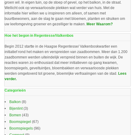
groen wil. In eigen tuin, op de stoep of gevel, op het balkon, in de straat.
Wellicht ook op verwaarloosde plekken wat verder van huis. Met de
informatie hier willen we u inspireren om alleen, of samen met
buurtbewoners, aan de slag te gaan met bloemen, planten en struiken om
uw leefomgeving groener en gezelliger te maken.
Meer Waarom?
Hoe het begon in Regentesse/Valkenbos
Begin 2012 startte in de Haagse Regentesse/ Valkenboskwartier een
initiatief rond het maken en verspreiden van zaadbommen. Meer dan 1.200
zaadbommen werden uiteindelijk verspreid binnen en buiten de wijk. De
reacties waren zo enthousiast dat meer initiatieven op gang kwamen,
boomspiegels, geveltuintjes, bloembakken en verwaarloosde plekken
werden omgetoverd tot groene, bloemrijke verfraaiingen van de stad.
Lees
verder.
Categorieën
Balkon
(8)
Bijenlint
(3)
Bomen
(43)
Boomspiegel
(67)
Boomspiegels
(96)