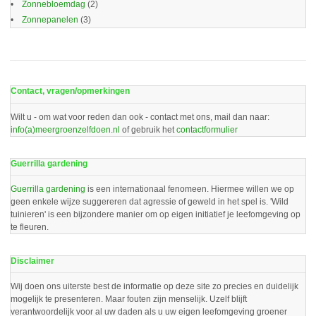
Zonnebloemdag
(2)
Zonnepanelen
(3)
Contact, vragen/opmerkingen
Wilt u - om wat voor reden dan ook - contact met ons, mail dan naar:
info(a)meergroenzelfdoen.nl
of gebruik het
contactformulier
Guerrilla gardening
Guerrilla gardening
is een internationaal fenomeen. Hiermee willen we op
geen enkele wijze suggereren dat agressie of geweld in het spel is. 'Wild
tuinieren' is een bijzondere manier om op eigen initiatief je leefomgeving op
te fleuren.
Disclaimer
Wij doen ons uiterste best de informatie op deze site zo precies en duidelijk
mogelijk te presenteren. Maar fouten zijn menselijk. Uzelf blijft
verantwoordelijk voor al uw daden als u uw eigen leefomgeving groener