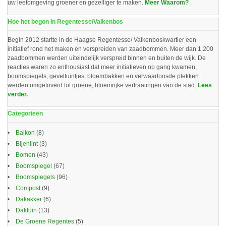
uw leefomgeving groener en gezelliger te maken.
Meer Waarom?
Hoe het begon in Regentesse/Valkenbos
Begin 2012 startte in de Haagse Regentesse/ Valkenboskwartier een
initiatief rond het maken en verspreiden van zaadbommen. Meer dan 1.200
zaadbommen werden uiteindelijk verspreid binnen en buiten de wijk. De
reacties waren zo enthousiast dat meer initiatieven op gang kwamen,
boomspiegels, geveltuintjes, bloembakken en verwaarloosde plekken
werden omgetoverd tot groene, bloemrijke verfraaiingen van de stad.
Lees
verder.
Categorieën
Balkon
(8)
Bijenlint
(3)
Bomen
(43)
Boomspiegel
(67)
Boomspiegels
(96)
Compost
(9)
Dakakker
(6)
Daktuin
(13)
De Groene Regentes
(5)