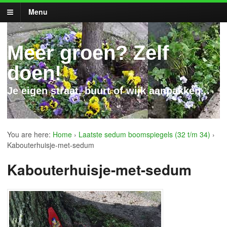
Menu
Meer groen? Zelf
doen!
Je eigen straat, buurt of wijk aanpakken...
You are here:
Home
›
Laatste sedum boomspiegels (32 t/m 34)
›
Kabouterhuisje-met-sedum
Kabouterhuisje-met-sedum