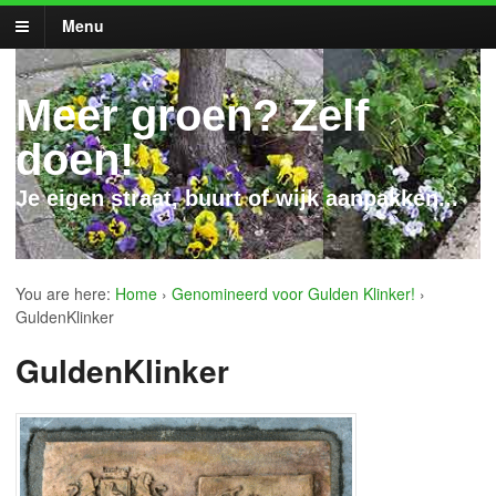
Menu
Meer groen? Zelf
doen!
Je eigen straat, buurt of wijk aanpakken...
You are here:
Home
›
Genomineerd voor Gulden Klinker!
›
GuldenKlinker
GuldenKlinker