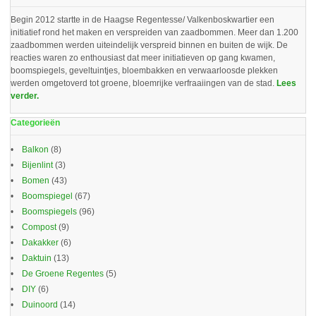
Begin 2012 startte in de Haagse Regentesse/ Valkenboskwartier een
initiatief rond het maken en verspreiden van zaadbommen. Meer dan 1.200
zaadbommen werden uiteindelijk verspreid binnen en buiten de wijk. De
reacties waren zo enthousiast dat meer initiatieven op gang kwamen,
boomspiegels, geveltuintjes, bloembakken en verwaarloosde plekken
werden omgetoverd tot groene, bloemrijke verfraaiingen van de stad.
Lees
verder.
Categorieën
Balkon
(8)
Bijenlint
(3)
Bomen
(43)
Boomspiegel
(67)
Boomspiegels
(96)
Compost
(9)
Dakakker
(6)
Daktuin
(13)
De Groene Regentes
(5)
DIY
(6)
Duinoord
(14)