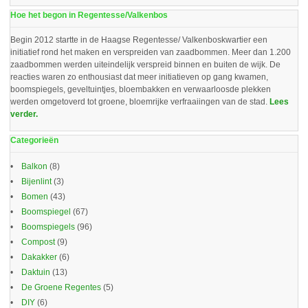
Hoe het begon in Regentesse/Valkenbos
Begin 2012 startte in de Haagse Regentesse/ Valkenboskwartier een
initiatief rond het maken en verspreiden van zaadbommen. Meer dan 1.200
zaadbommen werden uiteindelijk verspreid binnen en buiten de wijk. De
reacties waren zo enthousiast dat meer initiatieven op gang kwamen,
boomspiegels, geveltuintjes, bloembakken en verwaarloosde plekken
werden omgetoverd tot groene, bloemrijke verfraaiingen van de stad.
Lees
verder.
Categorieën
Balkon
(8)
Bijenlint
(3)
Bomen
(43)
Boomspiegel
(67)
Boomspiegels
(96)
Compost
(9)
Dakakker
(6)
Daktuin
(13)
De Groene Regentes
(5)
DIY
(6)