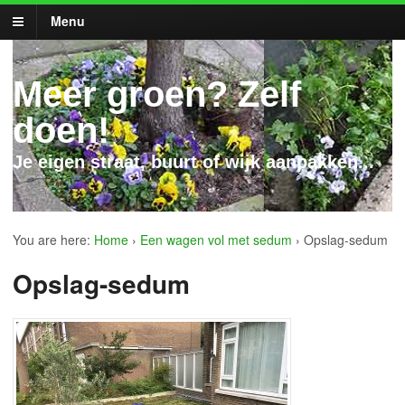
Menu
Meer groen? Zelf
doen!
Je eigen straat, buurt of wijk aanpakken...
You are here:
Home
›
Een wagen vol met sedum
›
Opslag-sedum
Opslag-sedum