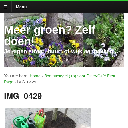
Menu
Meer groen? Zelf
doen!
Je eigen straat, buurt of wijk aanpakken...
You are here:
Home
›
Boomspiegel (18) voor Diner-Café First
Page
›
IMG_0429
IMG_0429