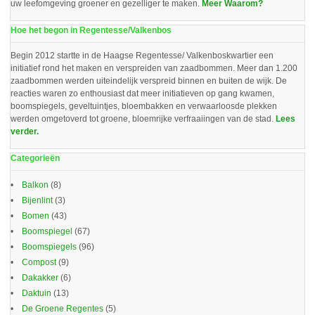
uw leefomgeving groener en gezelliger te maken.
Meer Waarom?
Hoe het begon in Regentesse/Valkenbos
Begin 2012 startte in de Haagse Regentesse/ Valkenboskwartier een
initiatief rond het maken en verspreiden van zaadbommen. Meer dan 1.200
zaadbommen werden uiteindelijk verspreid binnen en buiten de wijk. De
reacties waren zo enthousiast dat meer initiatieven op gang kwamen,
boomspiegels, geveltuintjes, bloembakken en verwaarloosde plekken
werden omgetoverd tot groene, bloemrijke verfraaiingen van de stad.
Lees
verder.
Categorieën
Balkon
(8)
Bijenlint
(3)
Bomen
(43)
Boomspiegel
(67)
Boomspiegels
(96)
Compost
(9)
Dakakker
(6)
Daktuin
(13)
De Groene Regentes
(5)