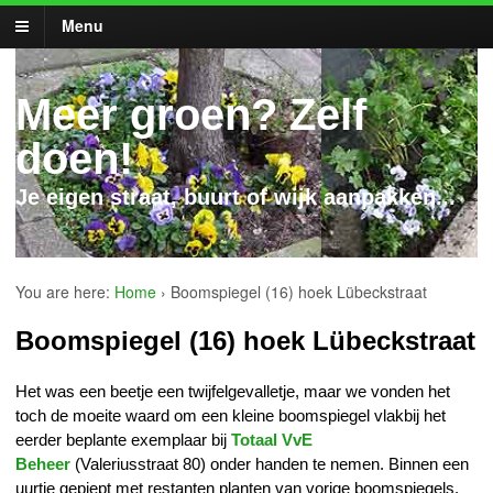
Menu
Meer groen? Zelf
doen!
Je eigen straat, buurt of wijk aanpakken...
You are here:
Home
›
Boomspiegel (16) hoek Lübeckstraat
Boomspiegel (16) hoek Lübeckstraat
Het was een beetje een twijfelgevalletje, maar we vonden het
toch de moeite waard om een kleine boomspiegel vlakbij het
eerder beplante exemplaar bij
Totaal VvE
Beheer
(Valeriusstraat 80) onder handen te nemen. Binnen een
uurtje gepiept met restanten planten van vorige boomspiegels.