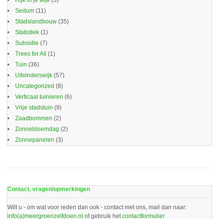
Rijk in je wijk
(3)
Sedum
(11)
Stadslandbouw
(35)
Statistiek
(1)
Subsidie
(7)
Trees for All
(1)
Tuin
(36)
Uitvinderswijk
(57)
Uncategorized
(8)
Verticaal tuinieren
(6)
Vrije stadstuin
(9)
Zaadbommen
(2)
Zonnebloemdag
(2)
Zonnepanelen
(3)
Contact, vragen/opmerkingen
Wilt u - om wat voor reden dan ook - contact met ons, mail dan naar:
info(a)meergroenzelfdoen.nl
of gebruik het
contactformulier