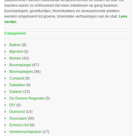
zaadbommen werden uiteindelijk verspreid binnen en buiten de wijk. De
reacties waren zo enthousiast dat meer initiatieven op gang kwamen,
boomspiegels, geveltuintjes, bloembakken en verwaarloosde plekken
werden omgetoverd tot groene, bloemrijke verfraaiingen van de stad.
Lees
verder.
Categorieën
Balkon
(8)
Bijenlint
(3)
Bomen
(43)
Boomspiegel
(67)
Boomspiegels
(96)
Compost
(9)
Dakakker
(6)
Daktuin
(13)
De Groene Regentes
(5)
DIY
(6)
Duinoord
(14)
Duurzaam
(56)
Emma's Hof
(6)
Gemeenschapstuin
(17)