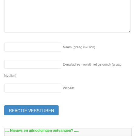
Naam
(graag invullen)
E-mailadres (wordt niet getoond)
(graag
invullen)
Website
..... Nieuws en uitnodigingen ontvangen? .....