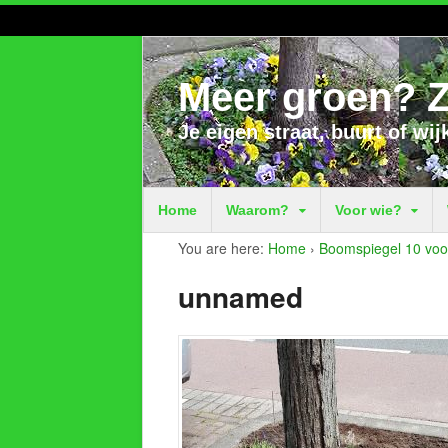
Meer groen? Z
Je eigen straat, buurt of wij
Home
Waarom?
Voor wie?
You are here:
Home
›
Boomspiegel 10 voo
unnamed