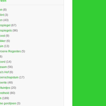
rieën
on
(8)
lint
(3)
en
(43)
spiegel
(67)
spiegels
(96)
ost
(9)
kker
(6)
uin
(13)
roene Regentes
(5)
6)
oord
(14)
rzaam
(56)
's Hof
(6)
enschapstuin
(17)
eente
(48)
tuintjes
(20)
ndheid
(80)
n
(189)
ne gordijnen
(3)