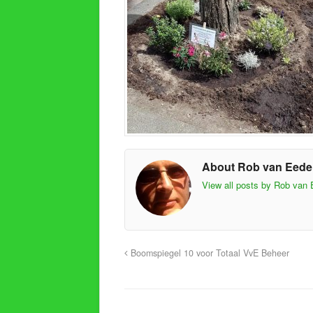
About Rob van Eed
View all posts by Rob van
Boomspiegel 10 voor Totaal VvE Beheer