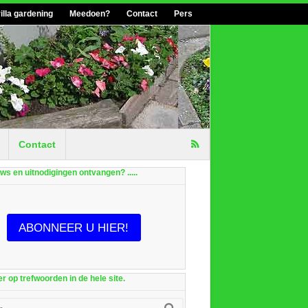
illa gardening
Meedoen?
Contact
Pers
Contact
euws en uitnodigingen ontvangen? .....
ABONNEER U HIER!
r op trefwoorden in de hele site.