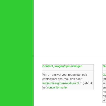
Contact, vragen/opmerkingen
Gu
Wilt u - om wat voor reden dan ook -
Gu
contact met ons, mail dan naar:
in
info(a)meergroenzelfdoen.nl
of gebruik
wi
het
contactformulier
su
he
bi
je