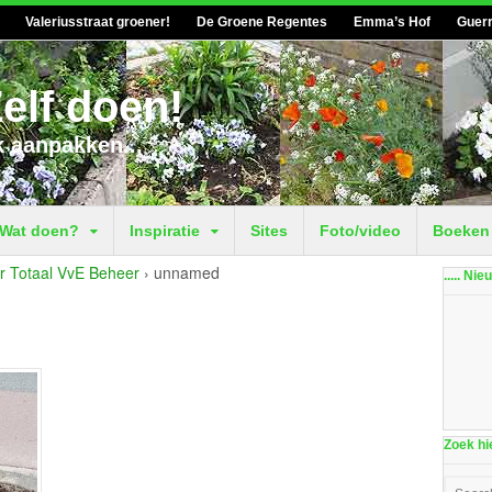
Valeriusstraat groener!
De Groene Regentes
Emma’s Hof
Guerr
elf doen!
k aanpakken...
Wat doen?
Inspiratie
Sites
Foto/video
Boeken
r Totaal VvE Beheer
›
unnamed
..... Ni
Zoek hie