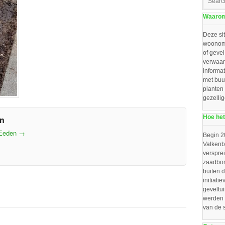
Waarom 
Deze sit
woonomg
of gevel
verwaar
informat
met buu
planten
gezelli
Hoe het
en
 Eeden
→
Begin 2
Valkenbo
verspre
zaadbom
buiten d
initiat
geveltu
werden 
van de 