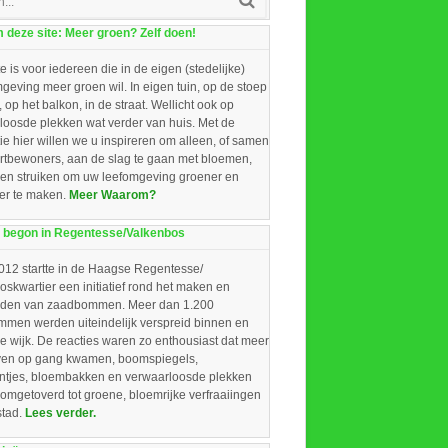
deze site: Meer groen? Zelf doen!
e is voor iedereen die in de eigen (stedelijke)
eving meer groen wil. In eigen tuin, op de stoep
, op het balkon, in de straat. Wellicht ook op
loosde plekken wat verder van huis. Met de
ie hier willen we u inspireren om alleen, of samen
rtbewoners, aan de slag te gaan met bloemen,
 en struiken om uw leefomgeving groener en
ger te maken.
Meer Waarom?
 begon in Regentesse/Valkenbos
012 startte in de Haagse Regentesse/
skwartier een initiatief rond het maken en
iden van zaadbommen. Meer dan 1.200
men werden uiteindelijk verspreid binnen en
e wijk. De reacties waren zo enthousiast dat meer
ieven op gang kwamen, boomspiegels,
intjes, bloembakken en verwaarloosde plekken
omgetoverd tot groene, bloemrijke verfraaiingen
stad.
Lees verder.