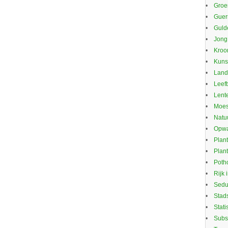
Groe
Guerr
Guld
Jong
Kroo
Kuns
Land
Leef
Lente
Moes
Natu
Opwa
Plan
Plan
Potho
Rijk 
Sed
Stad
Stati
Subs