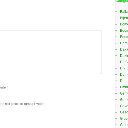
Catego
Balk
Bijen
Bom
Boom
Boom
Comp
Daka
Dakt
De G
DIY
(
Duin
Duu
vullen)
Emma
Geme
Gem
rdt niet getoond)
(graag invullen)
Gevel
Gezo
Groe
Groe