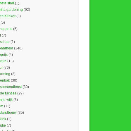
nste stad
(1)
illa gardening
(92)
en Klinker
(3)
(5)
nappels
(5)
t
(7)
schap
(1)
baarheid
(148)
prijs
(4)
tuin
(13)
ur
(76)
rming
(3)
tenbak
(30)
tsoenendienst
(30)
le tuintjes
(29)
in je wijk
(3)
um
(11)
slandbouw
(35)
stiek
(1)
idie
(7)