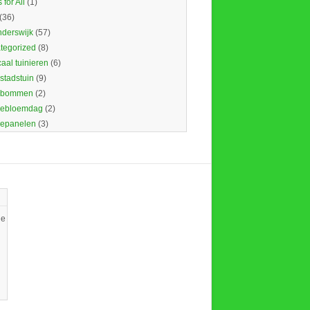
 for All
(1)
(36)
nderswijk
(57)
tegorized
(8)
caal tuinieren
(6)
 stadstuin
(9)
dbommen
(2)
ebloemdag
(2)
epanelen
(3)
ie