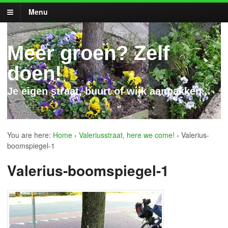
Menu
Meer groen? Zelf
doen!
Je eigen straat, buurt of wijk aanpakken...
You are here:
Home
›
Valeriusstraat, here we come!
›
Valerius-
boomspiegel-1
Valerius-boomspiegel-1