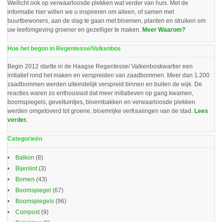
Wellicht ook op verwaarloosde plekken wat verder van huis. Met de
informatie hier willen we u inspireren om alleen, of samen met
buurtbewoners, aan de slag te gaan met bloemen, planten en struiken om
uw leefomgeving groener en gezelliger te maken.
Meer Waarom?
Hoe het begon in Regentesse/Valkenbos
Begin 2012 startte in de Haagse Regentesse/ Valkenboskwartier een
initiatief rond het maken en verspreiden van zaadbommen. Meer dan 1.200
zaadbommen werden uiteindelijk verspreid binnen en buiten de wijk. De
reacties waren zo enthousiast dat meer initiatieven op gang kwamen,
boomspiegels, geveltuintjes, bloembakken en verwaarloosde plekken
werden omgetoverd tot groene, bloemrijke verfraaiingen van de stad.
Lees
verder.
Categorieën
Balkon
(8)
Bijenlint
(3)
Bomen
(43)
Boomspiegel
(67)
Boomspiegels
(96)
Compost
(9)