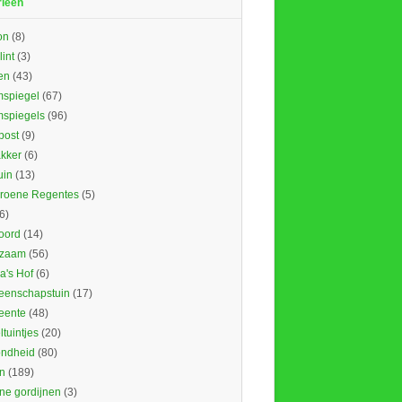
rieën
on
(8)
lint
(3)
en
(43)
spiegel
(67)
spiegels
(96)
ost
(9)
kker
(6)
uin
(13)
roene Regentes
(5)
6)
oord
(14)
rzaam
(56)
's Hof
(6)
enschapstuin
(17)
eente
(48)
tuintjes
(20)
ndheid
(80)
n
(189)
ne gordijnen
(3)