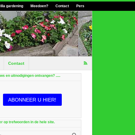
illa gardening
Meedoen?
Contact
Pers
Contact
euws en uitnodigingen ontvangen? .....
ABONNEER U HIER!
r op trefwoorden in de hele site.