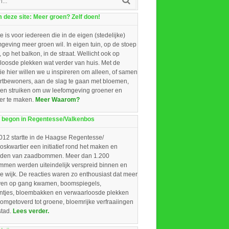
deze site: Meer groen? Zelf doen!
e is voor iedereen die in de eigen (stedelijke)
eving meer groen wil. In eigen tuin, op de stoep
, op het balkon, in de straat. Wellicht ook op
loosde plekken wat verder van huis. Met de
ie hier willen we u inspireren om alleen, of samen
rtbewoners, aan de slag te gaan met bloemen,
 en struiken om uw leefomgeving groener en
ger te maken.
Meer Waarom?
 begon in Regentesse/Valkenbos
012 startte in de Haagse Regentesse/
skwartier een initiatief rond het maken en
iden van zaadbommen. Meer dan 1.200
men werden uiteindelijk verspreid binnen en
e wijk. De reacties waren zo enthousiast dat meer
ieven op gang kwamen, boomspiegels,
intjes, bloembakken en verwaarloosde plekken
omgetoverd tot groene, bloemrijke verfraaiingen
stad.
Lees verder.