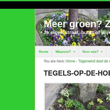
Meer groen? Z
Je eigen straat, buurt of wij
Home
Waarom?
Voor wie?
You are here:
Home
›
Tegenwind doet de vl
TEGELS-OP-DE-HO