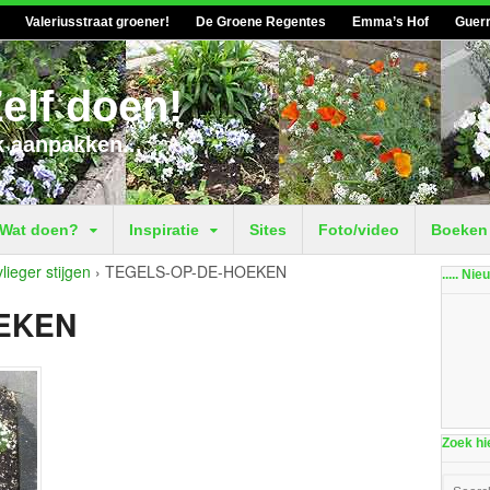
Valeriusstraat groener!
De Groene Regentes
Emma’s Hof
Guerr
elf doen!
k aanpakken...
Wat doen?
Inspiratie
Sites
Foto/video
Boeken
ieger stijgen
›
TEGELS-OP-DE-HOEKEN
..... Ni
EKEN
Zoek hie