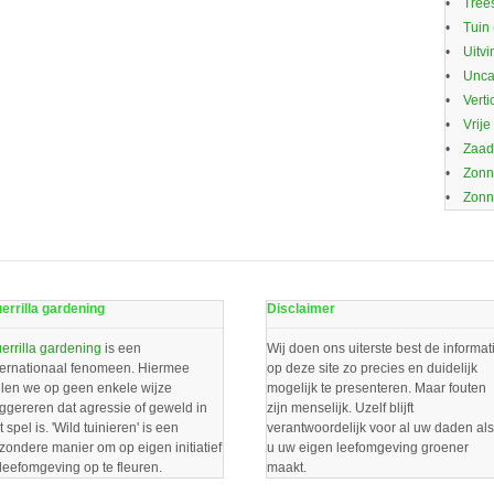
Trees
Tuin
Uitvi
Unca
Verti
Vrije
Zaa
Zonn
Zonn
errilla gardening
Disclaimer
errilla gardening
is een
Wij doen ons uiterste best de informat
ternationaal fenomeen. Hiermee
op deze site zo precies en duidelijk
llen we op geen enkele wijze
mogelijk te presenteren. Maar fouten
ggereren dat agressie of geweld in
zijn menselijk. Uzelf blijft
t spel is. 'Wild tuinieren' is een
verantwoordelijk voor al uw daden als
jzondere manier om op eigen initiatief
u uw eigen leefomgeving groener
 leefomgeving op te fleuren.
maakt.