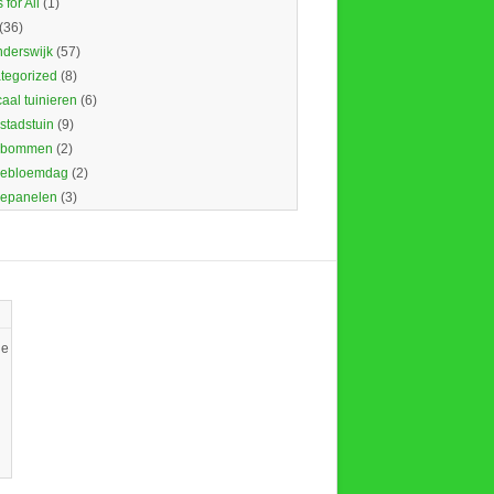
 for All
(1)
(36)
nderswijk
(57)
tegorized
(8)
caal tuinieren
(6)
 stadstuin
(9)
dbommen
(2)
ebloemdag
(2)
epanelen
(3)
ie