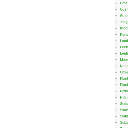
Groe
Guerr
Guld
Jong
Kroo
Kuns
Land
Leef
Lente
Moes
Natu
Opwa
Plan
Plan
Potho
Rijk 
Sed
Stad
Stati
Subs