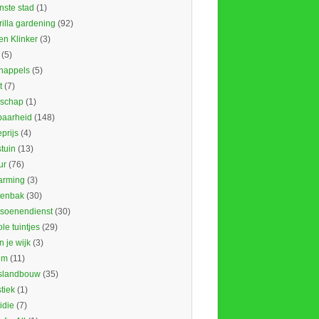
nste stad
(1)
illa gardening
(92)
en Klinker
(3)
(5)
nappels
(5)
t
(7)
schap
(1)
baarheid
(148)
prijs
(4)
tuin
(13)
ur
(76)
rming
(3)
tenbak
(30)
tsoenendienst
(30)
le tuintjes
(29)
in je wijk
(3)
um
(11)
slandbouw
(35)
stiek
(1)
idie
(7)