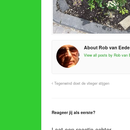
About Rob van Eed
View all posts by Rob van
Tegenwind doet de vlieger stijgen
Reageer jij als eerste?
Laat een reactie achter