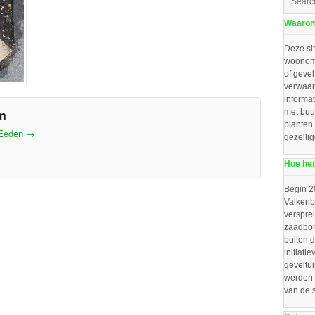
Waarom 
Deze sit
woonomg
of gevel
verwaar
informat
en
met buu
planten
 Eeden
→
gezelli
Hoe het
Begin 2
Valkenbo
verspre
zaadbom
buiten d
initiat
geveltu
werden 
van de 