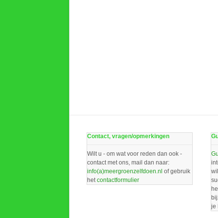
Contact, vragen/opmerkingen
Gu
Wilt u - om wat voor reden dan ook -
Gu
contact met ons, mail dan naar:
in
info(a)meergroenzelfdoen.nl
of gebruik
wi
het
contactformulier
su
he
bi
je