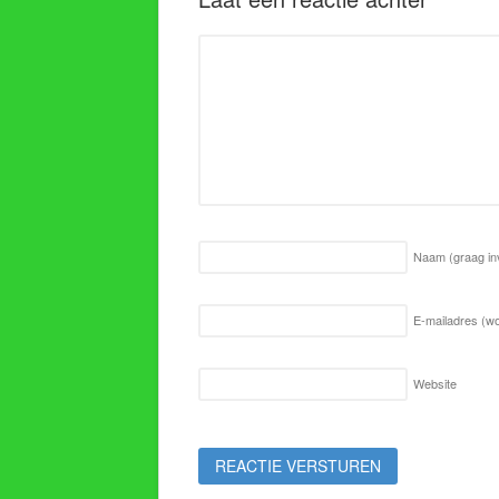
Naam
(graag in
E-mailadres (wo
Website