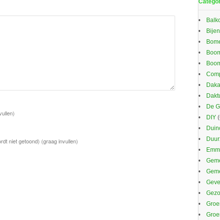
Catego
Balk
Bijen
Bom
Boom
Boom
Comp
Daka
Dakt
De G
vullen)
DIY
(
Duin
Duu
rdt niet getoond)
(graag invullen)
Emma
Geme
Gem
Gevel
Gezo
Groe
Groe