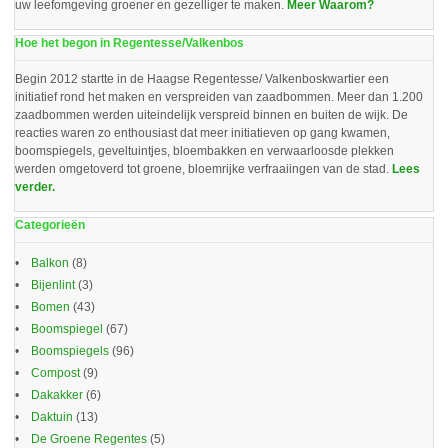
uw leefomgeving groener en gezelliger te maken.
Meer Waarom?
Hoe het begon in Regentesse/Valkenbos
Begin 2012 startte in de Haagse Regentesse/ Valkenboskwartier een
initiatief rond het maken en verspreiden van zaadbommen. Meer dan 1.200
zaadbommen werden uiteindelijk verspreid binnen en buiten de wijk. De
reacties waren zo enthousiast dat meer initiatieven op gang kwamen,
boomspiegels, geveltuintjes, bloembakken en verwaarloosde plekken
werden omgetoverd tot groene, bloemrijke verfraaiingen van de stad.
Lees
verder.
Categorieën
Balkon
(8)
Bijenlint
(3)
Bomen
(43)
Boomspiegel
(67)
Boomspiegels
(96)
Compost
(9)
Dakakker
(6)
Daktuin
(13)
De Groene Regentes
(5)