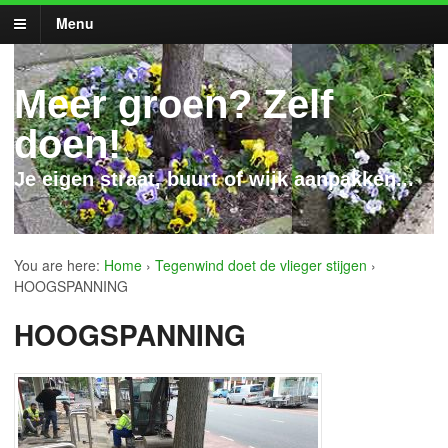
Menu
Meer groen? Zelf
doen!
Je eigen straat, buurt of wijk aanpakken...
You are here:
Home
›
Tegenwind doet de vlieger stijgen
›
HOOGSPANNING
HOOGSPANNING