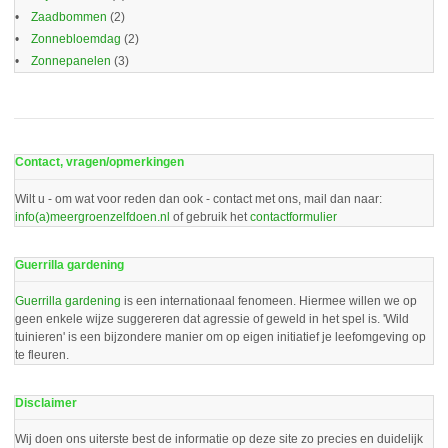
Zaadbommen
(2)
Zonnebloemdag
(2)
Zonnepanelen
(3)
Contact, vragen/opmerkingen
Wilt u - om wat voor reden dan ook - contact met ons, mail dan naar:
info(a)meergroenzelfdoen.nl
of gebruik het
contactformulier
Guerrilla gardening
Guerrilla gardening
is een internationaal fenomeen. Hiermee willen we op
geen enkele wijze suggereren dat agressie of geweld in het spel is. 'Wild
tuinieren' is een bijzondere manier om op eigen initiatief je leefomgeving op
te fleuren.
Disclaimer
Wij doen ons uiterste best de informatie op deze site zo precies en duidelijk