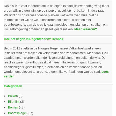
Deze site is voor iedereen die in de eigen (stedelijke) woonomgeving meer
groen wil. In eigen tuin, op de stoep of gevel, op het balkon, in de straat.
Wellicht ook op verwaarloosde plekken wat verder van huis. Met de
informatie hier willen we u inspireren om alleen, of samen met
buurtbewoners, aan de slag te gaan met bloemen, planten en struiken om
uw leefomgeving groener en gezelliger te maken.
Meer Waarom?
Hoe het begon in Regentesse/Valkenbos
Begin 2012 startte in de Haagse Regentesse/ Valkenboskwartier een
initiatief rond het maken en verspreiden van zaadbommen. Meer dan 1.200
zaadbommen werden uiteindelijk verspreid binnen en buiten de wijk. De
reacties waren zo enthousiast dat meer initiatieven op gang kwamen,
boomspiegels, geveltuintjes, bloembakken en verwaarloosde plekken
werden omgetoverd tot groene, bloemrijke verfraaiingen van de stad.
Lees
verder.
Categorieën
Balkon
(8)
Bijenlint
(3)
Bomen
(43)
Boomspiegel
(67)