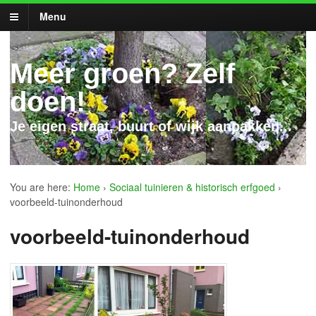
Menu
Meer groen? Zelf
doen!
Je eigen straat, buurt of wijk aanpakken...
You are here:
Home
›
Sociaal tuinieren & historisch erfgoed
›
voorbeeld-tuinonderhoud
voorbeeld-tuinonderhoud