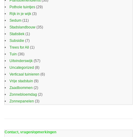
Plantsoenendienst
(30)
Pothole tuintjes
(29)
Rijk in je wijk
(3)
Sedum
(11)
Stadslandbouw
(35)
Statistiek
(1)
Subsidie
(7)
Trees for All
(1)
Tuin
(36)
Uitvinderswijk
(57)
Uncategorized
(8)
Verticaal tuinieren
(6)
Vrije stadstuin
(9)
Zaadbommen
(2)
Zonnebloemdag
(2)
Zonnepanelen
(3)
Contact, vragen/opmerkingen