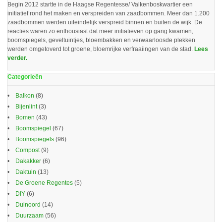
Begin 2012 startte in de Haagse Regentesse/ Valkenboskwartier een
initiatief rond het maken en verspreiden van zaadbommen. Meer dan 1.200
zaadbommen werden uiteindelijk verspreid binnen en buiten de wijk. De
reacties waren zo enthousiast dat meer initiatieven op gang kwamen,
boomspiegels, geveltuintjes, bloembakken en verwaarloosde plekken
werden omgetoverd tot groene, bloemrijke verfraaiingen van de stad.
Lees
verder.
Categorieën
Balkon
(8)
Bijenlint
(3)
Bomen
(43)
Boomspiegel
(67)
Boomspiegels
(96)
Compost
(9)
Dakakker
(6)
Daktuin
(13)
De Groene Regentes
(5)
DIY
(6)
Duinoord
(14)
Duurzaam
(56)