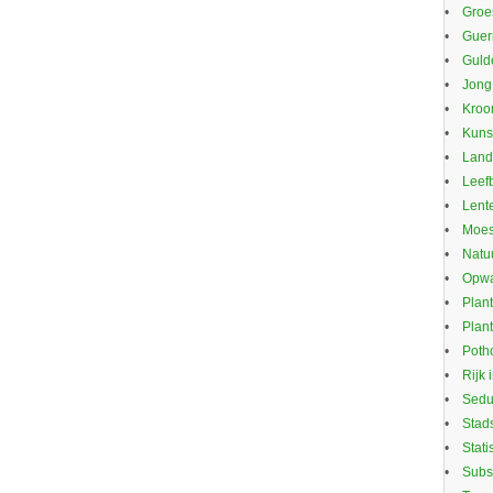
Groe
Guerr
Guld
Jong
Kroo
Kuns
Land
Leef
Lente
Moes
Natu
Opwa
Plan
Plan
Potho
Rijk 
Sed
Stad
Stati
Subs