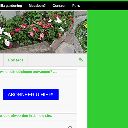
illa gardening
Meedoen?
Contact
Pers
Contact
euws en uitnodigingen ontvangen? .....
ABONNEER U HIER!
r op trefwoorden in de hele site.