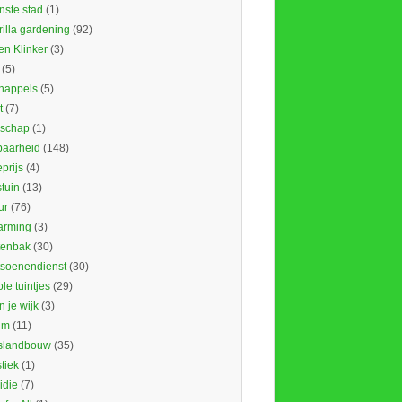
nste stad
(1)
illa gardening
(92)
en Klinker
(3)
(5)
nappels
(5)
t
(7)
schap
(1)
baarheid
(148)
prijs
(4)
tuin
(13)
ur
(76)
rming
(3)
tenbak
(30)
tsoenendienst
(30)
le tuintjes
(29)
in je wijk
(3)
um
(11)
slandbouw
(35)
stiek
(1)
idie
(7)