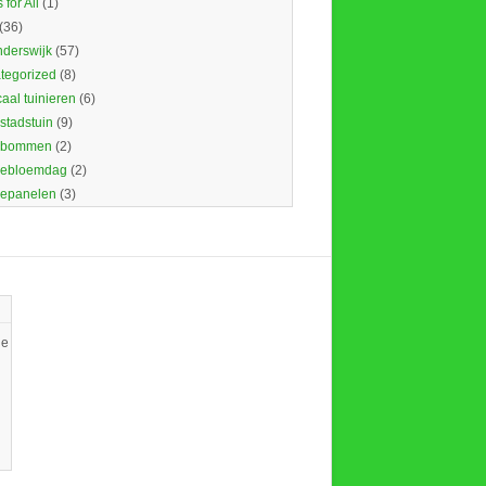
 for All
(1)
(36)
nderswijk
(57)
tegorized
(8)
caal tuinieren
(6)
 stadstuin
(9)
dbommen
(2)
ebloemdag
(2)
epanelen
(3)
ie