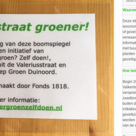
Waarom 
Deze sit
woonomg
of gevel
verwaar
informat
met buu
planten
gezelli
Hoe het
Begin 2
Valkenbo
verspre
zaadbom
buiten d
initiat
geveltu
werden 
van de 