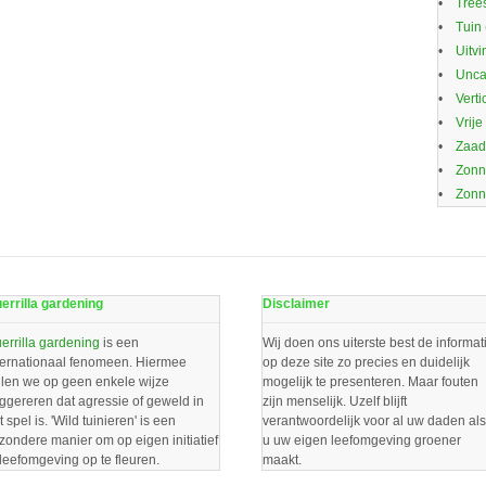
Trees
Tuin
Uitvi
Unca
Verti
Vrije
Zaa
Zonn
Zonn
errilla gardening
Disclaimer
errilla gardening
is een
Wij doen ons uiterste best de informat
ternationaal fenomeen. Hiermee
op deze site zo precies en duidelijk
llen we op geen enkele wijze
mogelijk te presenteren. Maar fouten
ggereren dat agressie of geweld in
zijn menselijk. Uzelf blijft
t spel is. 'Wild tuinieren' is een
verantwoordelijk voor al uw daden als
jzondere manier om op eigen initiatief
u uw eigen leefomgeving groener
 leefomgeving op te fleuren.
maakt.