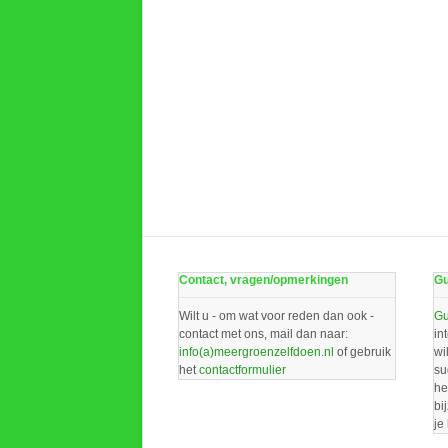
Contact, vragen/opmerkingen
Gu
Wilt u - om wat voor reden dan ook -
Gu
contact met ons, mail dan naar:
in
info(a)meergroenzelfdoen.nl
of gebruik
wi
het
contactformulier
su
he
bi
je