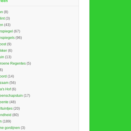
rieën
on
(8)
lint
(3)
en
(43)
spiegel
(67)
spiegels
(96)
ost
(9)
kker
(6)
uin
(13)
roene Regentes
(5)
6)
oord
(14)
rzaam
(56)
's Hof
(6)
enschapstuin
(17)
eente
(48)
tuintjes
(20)
ndheid
(80)
n
(189)
ne gordijnen
(3)