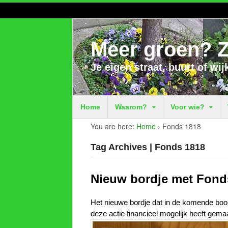
Meer groen? Z
Je eigen straat, buurt of wij
Home
Waarom?
Voor wie?
You are here:
Home
›
Fonds 1818
Tag Archives | Fonds 1818
Nieuw bordje met Fond
Het nieuwe bordje dat in de komende boo
deze actie financieel mogelijk heeft gema