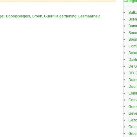
Catego
Balk
gel
,
Boomspiegels
,
Groen
,
Guerrilla gardening
,
Leefbaarheid
Bijen
Bom
Boom
Boom
Comp
Daka
Dakt
De G
DIY
(
Duin
Duu
Emma
Geme
Gem
Gevel
Gezo
Groe
Groe