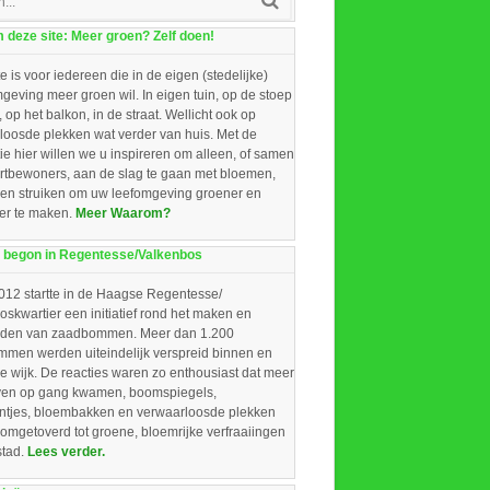
deze site: Meer groen? Zelf doen!
e is voor iedereen die in de eigen (stedelijke)
eving meer groen wil. In eigen tuin, op de stoep
, op het balkon, in de straat. Wellicht ook op
loosde plekken wat verder van huis. Met de
ie hier willen we u inspireren om alleen, of samen
rtbewoners, aan de slag te gaan met bloemen,
 en struiken om uw leefomgeving groener en
ger te maken.
Meer Waarom?
 begon in Regentesse/Valkenbos
012 startte in de Haagse Regentesse/
skwartier een initiatief rond het maken en
iden van zaadbommen. Meer dan 1.200
men werden uiteindelijk verspreid binnen en
e wijk. De reacties waren zo enthousiast dat meer
ieven op gang kwamen, boomspiegels,
intjes, bloembakken en verwaarloosde plekken
omgetoverd tot groene, bloemrijke verfraaiingen
stad.
Lees verder.