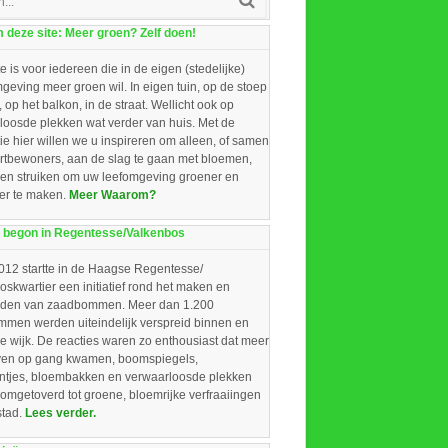
deze site: Meer groen? Zelf doen!
e is voor iedereen die in de eigen (stedelijke)
eving meer groen wil. In eigen tuin, op de stoep
, op het balkon, in de straat. Wellicht ook op
loosde plekken wat verder van huis. Met de
ie hier willen we u inspireren om alleen, of samen
rtbewoners, aan de slag te gaan met bloemen,
 en struiken om uw leefomgeving groener en
ger te maken.
Meer Waarom?
 begon in Regentesse/Valkenbos
012 startte in de Haagse Regentesse/
skwartier een initiatief rond het maken en
iden van zaadbommen. Meer dan 1.200
men werden uiteindelijk verspreid binnen en
e wijk. De reacties waren zo enthousiast dat meer
ieven op gang kwamen, boomspiegels,
intjes, bloembakken en verwaarloosde plekken
omgetoverd tot groene, bloemrijke verfraaiingen
stad.
Lees verder.