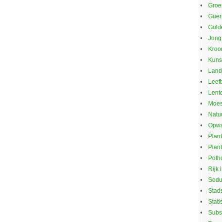
Groe
Guerr
Guld
Jong
Kroo
Kuns
Land
Leef
Lente
Moes
Natu
Opwa
Plan
Plan
Potho
Rijk 
Sed
Stad
Stati
Subs