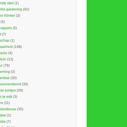
nste stad
(1)
illa gardening
(92)
en Klinker
(3)
(5)
nappels
(5)
t
(7)
schap
(1)
baarheid
(148)
prijs
(4)
tuin
(13)
ur
(76)
rming
(3)
tenbak
(30)
tsoenendienst
(30)
le tuintjes
(29)
in je wijk
(3)
um
(11)
slandbouw
(35)
stiek
(1)
idie
(7)