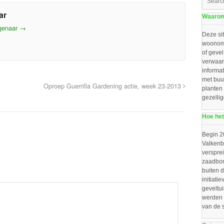
ar
Waarom 
agenaar
→
Deze sit
woonomg
of gevel
verwaar
informat
met buu
Oproep Guerrilla Gardening actie, week 23-2013
planten
gezelli
Hoe het
Begin 2
Valkenbo
verspre
zaadbom
buiten d
initiat
geveltu
werden 
van de 