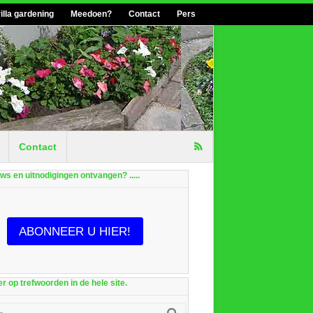
illa gardening
Meedoen?
Contact
Pers
Contact
euws en uitnodigingen ontvangen? .....
ABONNEER U HIER!
r op trefwoorden in de hele site.