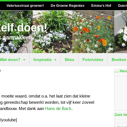
Valeriusstraat groener!
De Groene Regentes
Emma’s Hof
Guerr
elf doen!
k aanpakken...
Wat doen?
Inspiratie
Sites
Foto/video
Boeken
e
..... Ni
oeite waard, omdat o.a. het laat zien dat kleine
g gereedschap bewerkt worden, tot vijf keer zoveel
e landbouw. Met dank aan
Hans de Back
.
Zoek hie
/youtube]