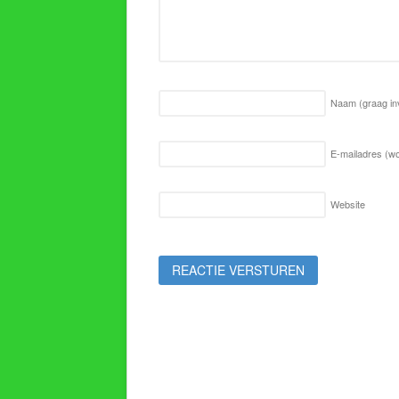
Naam
(graag in
E-mailadres (wo
Website