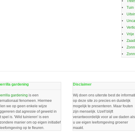
Trees
Tuin
Uitvi
Unca
Verti
Vrije
Zaa
Zonn
Zonn
errilla gardening
Disclaimer
errilla gardening
is een
Wij doen ons uiterste best de informat
ternationaal fenomeen. Hiermee
op deze site zo precies en duidelijk
llen we op geen enkele wijze
mogelijk te presenteren. Maar fouten
ggereren dat agressie of geweld in
zijn menselijk. Uzelf blijft
t spel is. 'Wild tuinieren' is een
verantwoordelijk voor al uw daden als
jzondere manier om op eigen initiatief
u uw eigen leefomgeving groener
 leefomgeving op te fleuren.
maakt.