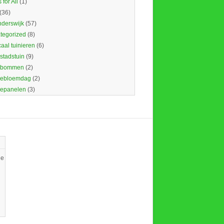
 for All
(1)
(36)
nderswijk
(57)
tegorized
(8)
caal tuinieren
(6)
 stadstuin
(9)
dbommen
(2)
ebloemdag
(2)
epanelen
(3)
ie