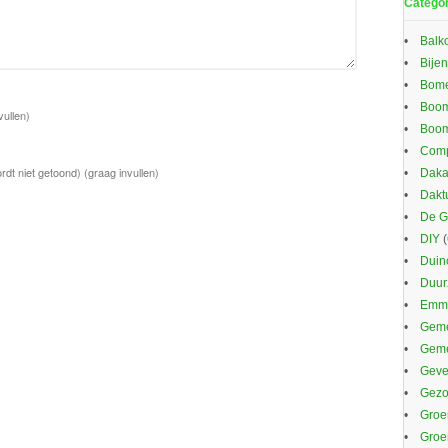
Catego
Balk
Bijen
Bom
Boom
vullen)
Boom
Comp
rdt niet getoond)
(graag invullen)
Daka
Dakt
De G
DIY
(
Duin
Duu
Emma
Geme
Gem
Gevel
Gezo
Groe
Groe