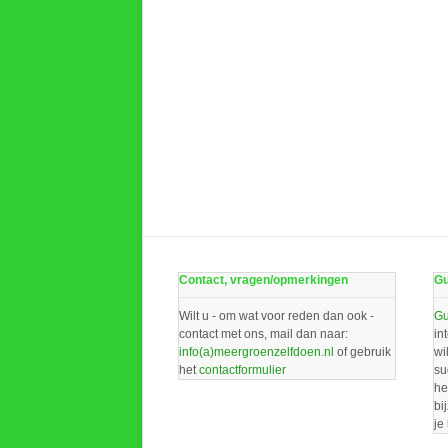
Contact, vragen/opmerkingen
Gu
Wilt u - om wat voor reden dan ook -
Gu
contact met ons, mail dan naar:
in
info(a)meergroenzelfdoen.nl
of gebruik
wi
het
contactformulier
su
he
bi
je