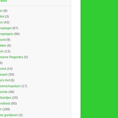
rieën
on
(8)
lint
(3)
en
(43)
spiegel
(67)
spiegels
(96)
ost
(9)
kker
(6)
uin
(13)
roene Regentes
(5)
6)
oord
(14)
rzaam
(56)
's Hof
(6)
enschapstuin
(17)
eente
(48)
tuintjes
(20)
ndheid
(80)
n
(189)
ne gordijnen
(3)