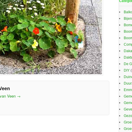
Catego
Balk
Bijen
Bom
Boom
Boom
Comp
Daka
Dakt
De G
DIY
(
Duin
Duu
Veen
Emma
 van Veen
→
Geme
Gem
Gevel
Gezo
Groe
Groe