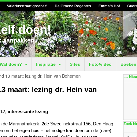
Valeriusstraat groener!
De Groene Regentes
Emma’s Hof
Guerr
elf doen!
k aanpakken...
Wat doen?
Inspiratie
Sites
Foto/video
Boeken
nd 13 maart: lezing dr. Hein van Bohemen
..... Ni
3 maart: lezing dr. Hein van
17, interessante lezing
in de Maranathakerk, 2de Sweelinckstraat 156, Den Haag
Zoek hie
en om het eigen huis – het nodige kan doen om de (nare)