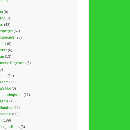
rieën
on
(8)
lint
(3)
en
(43)
spiegel
(67)
spiegels
(96)
ost
(9)
kker
(6)
uin
(13)
roene Regentes
(5)
6)
oord
(14)
rzaam
(56)
's Hof
(6)
enschapstuin
(17)
eente
(48)
tuintjes
(20)
ndheid
(80)
n
(189)
ne gordijnen
(3)