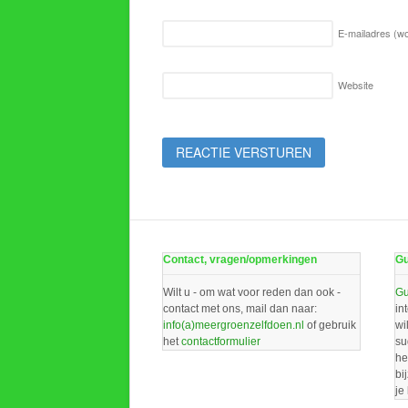
E-mailadres (wo
Website
Contact, vragen/opmerkingen
Gu
Wilt u - om wat voor reden dan ook -
Gu
contact met ons, mail dan naar:
in
info(a)meergroenzelfdoen.nl
of gebruik
wi
het
contactformulier
su
he
bi
je