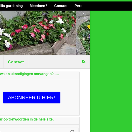
illa gardening
Meedoen?
Contact
Pers
Contact
euws en uitnodigingen ontvangen? .....
ABONNEER U HIER!
r op trefwoorden in de hele site.