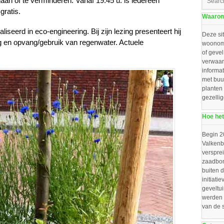
gaan of te verminderen.
Vanaf 19:45 u. is iedereen
gratis.
Waarom 
aliseerd in
eco-engineering. Bij zijn lezing presenteert hij
Deze sit
g en opvang/gebruik van regenwater. Actuele
woonomg
of gevel
verwaar
informat
met buu
planten
gezelli
Hoe het
Begin 2
Valkenbo
verspre
zaadbom
buiten d
initiat
geveltu
werden 
van de 