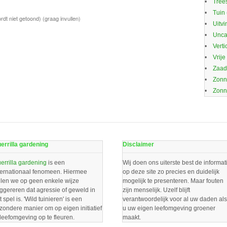
Trees
Tuin
rdt niet getoond)
(graag invullen)
Uitvi
Unca
Verti
Vrije
Zaa
Zonn
Zonn
errilla gardening
Disclaimer
errilla gardening
is een
Wij doen ons uiterste best de informat
ternationaal fenomeen. Hiermee
op deze site zo precies en duidelijk
llen we op geen enkele wijze
mogelijk te presenteren. Maar fouten
ggereren dat agressie of geweld in
zijn menselijk. Uzelf blijft
t spel is. 'Wild tuinieren' is een
verantwoordelijk voor al uw daden als
jzondere manier om op eigen initiatief
u uw eigen leefomgeving groener
 leefomgeving op te fleuren.
maakt.