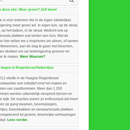
deze site: Meer groen? Zelf doen!
e is voor iedereen die in de eigen (stedelijke)
eving meer groen wil. In eigen tuin, op de stoep
, op het balkon, in de straat. Wellicht ook op
loosde plekken wat verder van huis. Met de
ie hier willen we u inspireren om alleen, of samen
rtbewoners, aan de slag te gaan met bloemen,
 en struiken om uw leefomgeving groener en
ger te maken.
Meer Waarom?
 begon in Regentesse/Valkenbos
012 startte in de Haagse Regentesse/
skwartier een initiatief rond het maken en
iden van zaadbommen. Meer dan 1.200
men werden uiteindelijk verspreid binnen en
e wijk. De reacties waren zo enthousiast dat meer
ieven op gang kwamen, boomspiegels,
intjes, bloembakken en verwaarloosde plekken
omgetoverd tot groene, bloemrijke verfraaiingen
stad.
Lees verder.