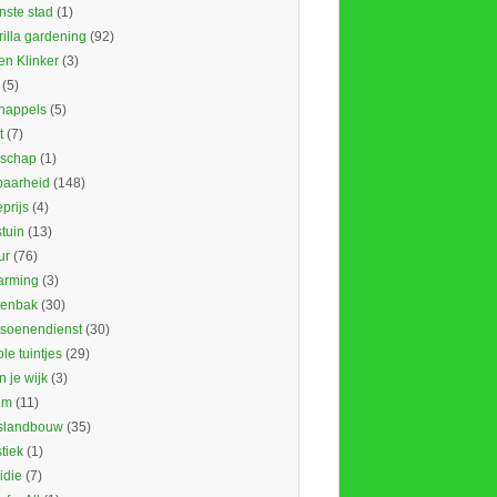
nste stad
(1)
illa gardening
(92)
en Klinker
(3)
(5)
nappels
(5)
t
(7)
schap
(1)
baarheid
(148)
prijs
(4)
tuin
(13)
ur
(76)
rming
(3)
tenbak
(30)
tsoenendienst
(30)
le tuintjes
(29)
in je wijk
(3)
um
(11)
slandbouw
(35)
stiek
(1)
idie
(7)