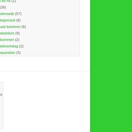
 for All
(1)
(36)
nderswijk
(57)
tegorized
(8)
caal tuinieren
(6)
 stadstuin
(9)
dbommen
(2)
ebloemdag
(2)
epanelen
(3)
ie