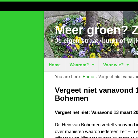
Meer groen? Z
Je eigen straat, buurt of wij
Home
Waarom?
Voor wie?
You are here:
Home
›
Vergeet niet vanavo
Vergeet niet vanavond 1
Bohemen
Vergeet het niet: Vanavond 13 maart 20
Dr. Hein van Bohemen vertelt vanavond 
over manieren waarop iedereen zelf – in 