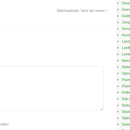
Groe
Guerr
Valeriusstraat, here we come!
Guld
Jong
Kroo
Kuns
Land
Leef
Lente
Moes
Natu
Opwa
Plan
Plan
Potho
Rijk 
Sed
Stad
Stati
vullen)
Subs