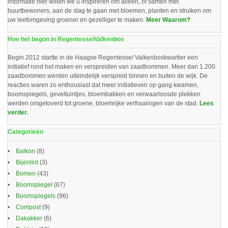
informatie hier willen we u inspireren om alleen, of samen met
buurtbewoners, aan de slag te gaan met bloemen, planten en struiken om
uw leefomgeving groener en gezelliger te maken.
Meer Waarom?
Hoe het begon in Regentesse/Valkenbos
Begin 2012 startte in de Haagse Regentesse/ Valkenboskwartier een
initiatief rond het maken en verspreiden van zaadbommen. Meer dan 1.200
zaadbommen werden uiteindelijk verspreid binnen en buiten de wijk. De
reacties waren zo enthousiast dat meer initiatieven op gang kwamen,
boomspiegels, geveltuintjes, bloembakken en verwaarloosde plekken
werden omgetoverd tot groene, bloemrijke verfraaiingen van de stad.
Lees
verder.
Categorieën
Balkon
(8)
Bijenlint
(3)
Bomen
(43)
Boomspiegel
(67)
Boomspiegels
(96)
Compost
(9)
Dakakker
(6)