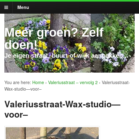
Menu
Meer groen? Zelf
doen!
Je eigen straat, buurt of wijk aanpakken...
You are here:
Home
›
Valeriusstraat – vervolg 2
›
Valeriusstraat-
Wax-studio—voor–
Valeriusstraat-Wax-studio—
voor–