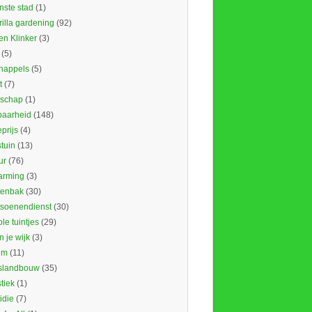
nste stad
(1)
illa gardening
(92)
en Klinker
(3)
(5)
nappels
(5)
t
(7)
schap
(1)
baarheid
(148)
prijs
(4)
tuin
(13)
ur
(76)
rming
(3)
tenbak
(30)
tsoenendienst
(30)
le tuintjes
(29)
in je wijk
(3)
um
(11)
slandbouw
(35)
stiek
(1)
idie
(7)