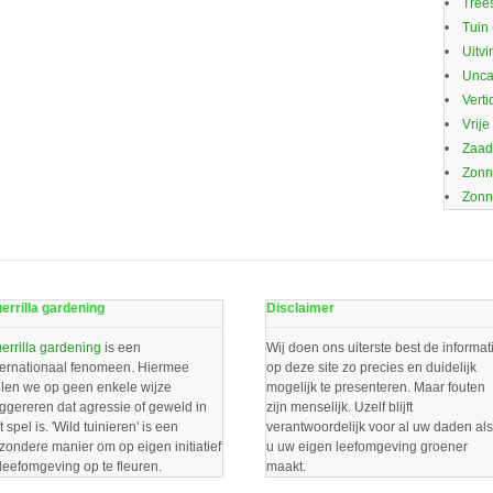
Trees
Tuin
Uitvi
Unca
Verti
Vrije
Zaa
Zonn
Zonn
errilla gardening
Disclaimer
errilla gardening
is een
Wij doen ons uiterste best de informat
ternationaal fenomeen. Hiermee
op deze site zo precies en duidelijk
llen we op geen enkele wijze
mogelijk te presenteren. Maar fouten
ggereren dat agressie of geweld in
zijn menselijk. Uzelf blijft
t spel is. 'Wild tuinieren' is een
verantwoordelijk voor al uw daden als
jzondere manier om op eigen initiatief
u uw eigen leefomgeving groener
 leefomgeving op te fleuren.
maakt.