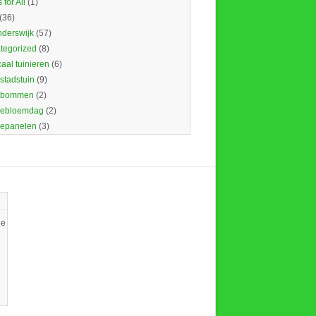
 for All
(1)
(36)
nderswijk
(57)
tegorized
(8)
caal tuinieren
(6)
 stadstuin
(9)
dbommen
(2)
ebloemdag
(2)
epanelen
(3)
ie