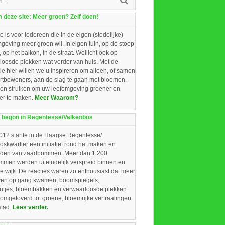
deze site: Meer groen? Zelf doen!
e is voor iedereen die in de eigen (stedelijke)
eving meer groen wil. In eigen tuin, op de stoep
, op het balkon, in de straat. Wellicht ook op
loosde plekken wat verder van huis. Met de
ie hier willen we u inspireren om alleen, of samen
rtbewoners, aan de slag te gaan met bloemen,
 en struiken om uw leefomgeving groener en
ger te maken.
Meer Waarom?
 begon in Regentesse/Valkenbos
012 startte in de Haagse Regentesse/
skwartier een initiatief rond het maken en
iden van zaadbommen. Meer dan 1.200
men werden uiteindelijk verspreid binnen en
e wijk. De reacties waren zo enthousiast dat meer
ieven op gang kwamen, boomspiegels,
intjes, bloembakken en verwaarloosde plekken
omgetoverd tot groene, bloemrijke verfraaiingen
stad.
Lees verder.