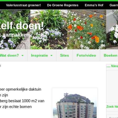
Valeriusstraat groener!
De Groene Regentes
Emma’s Hof
Guerr
elf doen!
k aanpakken...
Wat doen?
Inspiratie
Sites
Foto/video
Boeken
n
..... Ni
eer opmerkelijke daktuin
 zijn
berg beslaat 1000 m2 van
er zijn echte bomen
Zoek hie