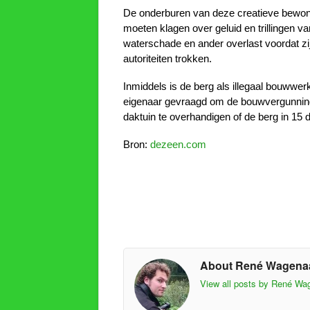
De onderburen van deze creatieve bewon
moeten klagen over geluid en trillingen
waterschade en ander overlast voordat zi
autoriteiten trokken.
Inmiddels is de berg als illegaal bouwwe
eigenaar gevraagd om de bouwvergunni
daktuin te overhandigen of de berg in 15
Bron:
dezeen.com
About René Wagena
View all posts by René W