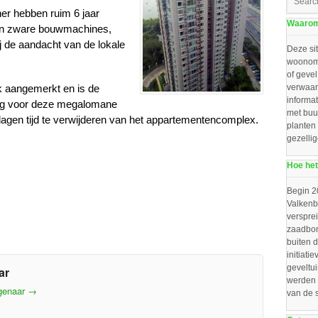
er hebben ruim 6 jaar
Waarom 
 van zware bouwmachines,
j de aandacht van de lokale
Deze sit
woonomg
of gevel
rk aangemerkt en is de
verwaar
informat
ng voor deze megalomane
met buu
 dagen tijd te verwijderen van het appartementencomplex.
planten
gezelli
Hoe het
Begin 2
Valkenbo
verspre
zaadbom
buiten d
initiat
geveltu
ar
werden 
agenaar
→
van de 