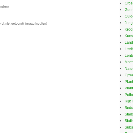
Groe
vullen)
Guerr
Guld
Jong
rdt niet getoond)
(graag invullen)
Kroo
Kuns
Land
Leef
Lente
Moes
Natu
Opwa
Plan
Plan
Potho
Rijk 
Sed
Stad
Stati
Subs