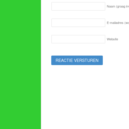
Naam
(graag in
E-mailadres (wo
Website