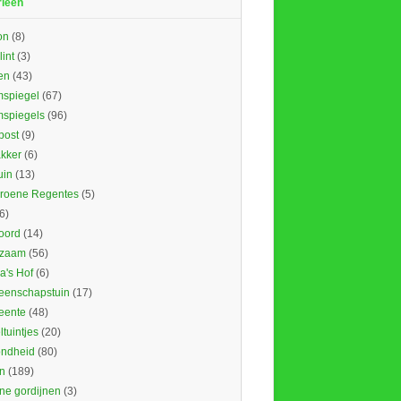
rieën
on
(8)
lint
(3)
en
(43)
spiegel
(67)
spiegels
(96)
ost
(9)
kker
(6)
uin
(13)
roene Regentes
(5)
6)
oord
(14)
rzaam
(56)
's Hof
(6)
enschapstuin
(17)
eente
(48)
tuintjes
(20)
ndheid
(80)
n
(189)
ne gordijnen
(3)