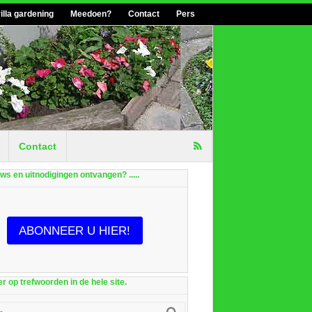
illa gardening
Meedoen?
Contact
Pers
Contact
euws en uitnodigingen ontvangen? .....
ABONNEER U HIER!
r op trefwoorden in de hele site.