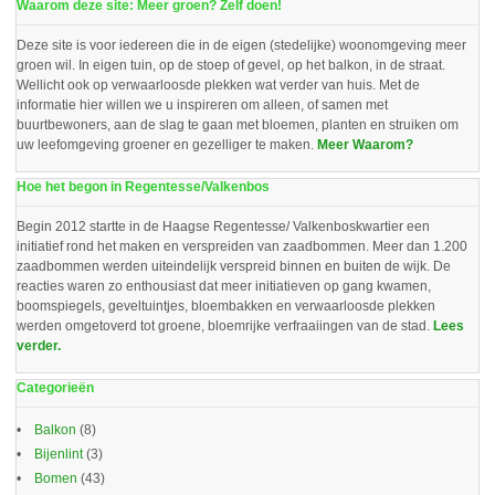
Waarom deze site: Meer groen? Zelf doen!
Deze site is voor iedereen die in de eigen (stedelijke) woonomgeving meer
groen wil. In eigen tuin, op de stoep of gevel, op het balkon, in de straat.
Wellicht ook op verwaarloosde plekken wat verder van huis. Met de
informatie hier willen we u inspireren om alleen, of samen met
buurtbewoners, aan de slag te gaan met bloemen, planten en struiken om
uw leefomgeving groener en gezelliger te maken.
Meer Waarom?
Hoe het begon in Regentesse/Valkenbos
Begin 2012 startte in de Haagse Regentesse/ Valkenboskwartier een
initiatief rond het maken en verspreiden van zaadbommen. Meer dan 1.200
zaadbommen werden uiteindelijk verspreid binnen en buiten de wijk. De
reacties waren zo enthousiast dat meer initiatieven op gang kwamen,
boomspiegels, geveltuintjes, bloembakken en verwaarloosde plekken
werden omgetoverd tot groene, bloemrijke verfraaiingen van de stad.
Lees
verder.
Categorieën
Balkon
(8)
Bijenlint
(3)
Bomen
(43)