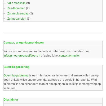
Vrije stadstuin
(9)
Zaadbommen
(2)
Zonnebloemdag
(2)
Zonnepanelen
(3)
Contact, vragen/opmerkingen
Wilt u - om wat voor reden dan ook - contact met ons, mail dan naar:
info(a)meergroenzelfdoen.nl
of gebruik het
contactformulier
Guerrilla gardening
Guerrilla gardening
is een internationaal fenomeen. Hiermee willen we op
geen enkele wijze suggereren dat agressie of geweld in het spel is. 'Wild
tuinieren' is een bijzondere manier om op eigen initiatief je leefomgeving op
te fleuren.
Disclaimer