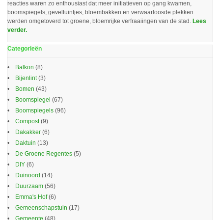
reacties waren zo enthousiast dat meer initiatieven op gang kwamen,
boomspiegels, geveltuintjes, bloembakken en verwaarloosde plekken
werden omgetoverd tot groene, bloemrijke verfraaiingen van de stad.
Lees
verder.
Categorieën
Balkon
(8)
Bijenlint
(3)
Bomen
(43)
Boomspiegel
(67)
Boomspiegels
(96)
Compost
(9)
Dakakker
(6)
Daktuin
(13)
De Groene Regentes
(5)
DIY
(6)
Duinoord
(14)
Duurzaam
(56)
Emma's Hof
(6)
Gemeenschapstuin
(17)
Gemeente
(48)