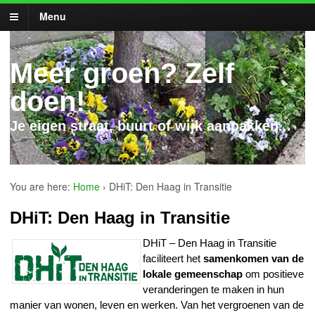
Menu
Meer groen? Zelf
doen!
Je eigen straat, buurt of wijk aanpakken...
You are here:
Home
›
DHiT: Den Haag in Transitie
DHiT: Den Haag in Transitie
DHiT – Den Haag in Tra
nsitie
faciliteert het
samenkomen van de
lokale gemeenschap
om positieve
veranderingen te maken in hun
manier van wonen, leven en werken. Van het vergroenen van de