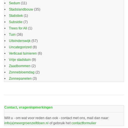
Sedum
(11)
Stadslandbouw
(35)
Statistiek
(1)
Subsidie
(7)
Trees for All
(1)
Tuin
(36)
Uitvinderswijk
(57)
Uncategorized
(8)
Verticaal tuinieren
(6)
Vrije stadstuin
(9)
Zaadbommen
(2)
Zonnebloemdag
(2)
Zonnepanelen
(3)
Contact, vragen/opmerkingen
Wilt u - om wat voor reden dan ook - contact met ons, mail dan naar:
info(a)meergroenzelfdoen.nl
of gebruik het
contactformulier